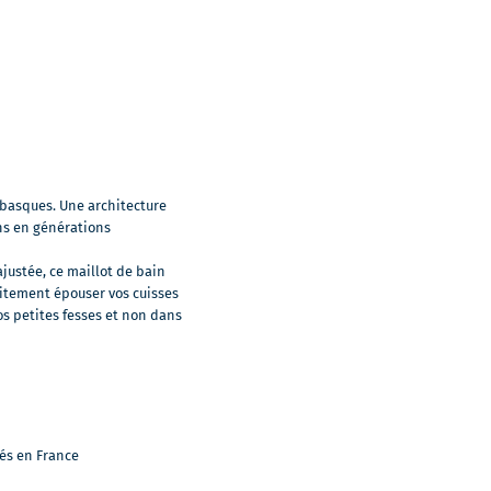
 basques. Une architecture
ns en générations
ajustée, ce maillot de bain
aitement épouser vos cuisses
os petites fesses et non dans
rés en France