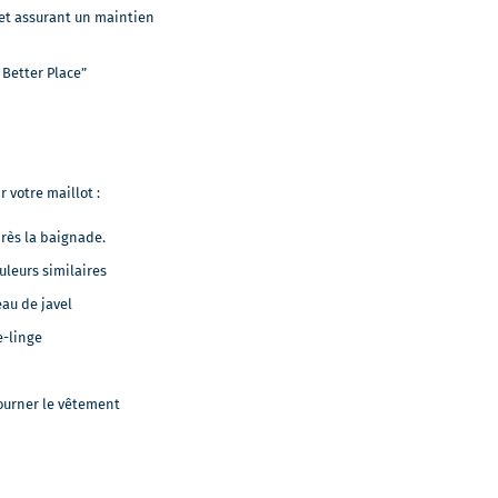
 et assurant un maintien
 Better Place”
 votre maillot :
près la baignade.
uleurs similaires
eau de javel
e-linge
tourner le vêtement