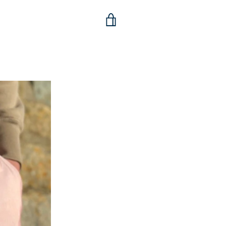
VOIR
LE
PANIER