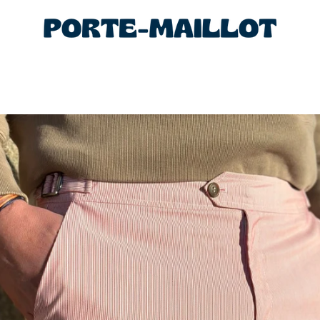
PRÉCÉDENT
SUIVANT
Diapositive
Diapositive
Diapositive
Diapositive
Diapositive
1
2
3
4
5