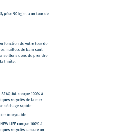
5, pèse 90 kg et a un tour de
en fonction de votre tour de
 Nos maillots de bain sont
 conseillons donc de prendre
la limite.
er SEAQUAL conçue 100% à
tiques recyclés de la mer
 un séchage rapide
cier inoxydable
er NEW LIFE conçue 100% à
iques recyclés : assure un