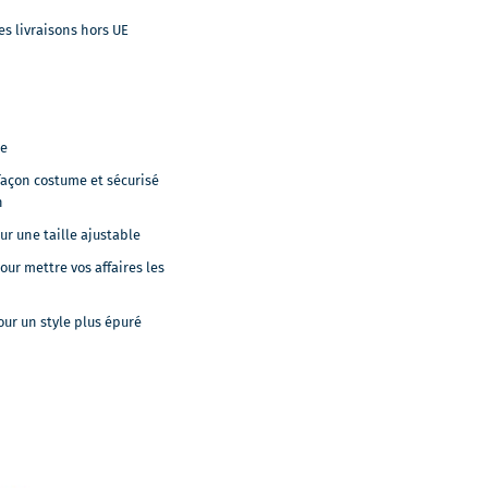
es livraisons hors UE
se
façon costume et sécurisé
n
ur une taille ajustable
ur mettre vos affaires les
our un style plus épuré