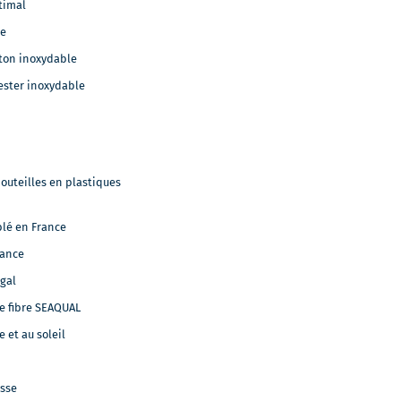
timal
le
iton inoxydable
ester inoxydable
bouteilles en plastiques
blé en France
rance
ugal
de fibre SEAQUAL
e et au soleil
isse