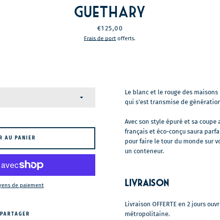
Guethary
Prix
€125,00
Frais de port
offerts.
Le blanc et le rouge des maisons
qui s’est transmise de génératio
Avec son style épuré et sa coupe 
français et éco-conçu saura parf
R AU PANIER
pour faire le tour du monde sur v
un conteneur.
Livraison
yens de paiement
Livraison OFFERTE en 2 jours ouv
métropolitaine.
PARTAGER